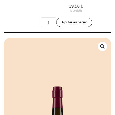
39,90 €
la bouteille
quantité
Ajouter au panier
de
Gin
Carmina
–
Christian
Drouin