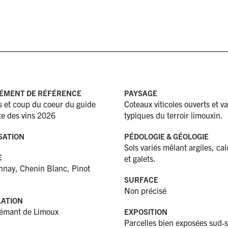
ÉMENT DE RÉFÉRENCE
PAYSAGE
es et coup du coeur du guide
Coteaux viticoles ouverts et v
e des vins 2026
typiques du terroir limouxin.
SATION
PÉDOLOGIE & GÉOLOGIE
Sols variés mêlant argiles, cal
E
et galets.
nay, Chenin Blanc, Pinot
SURFACE
Non précisé
ATION
émant de Limoux
EXPOSITION
Parcelles bien exposées sud‑