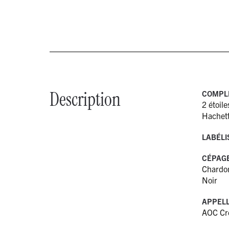
Description
COMPL
2 étoil
Hachett
LABÉLI
CÉPAG
Chardon
Noir
APPELL
AOC Cr