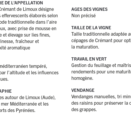
RE DE L’APPELLATION
Crémant de Limoux désigne
AGES DES VIGNES
s effervescents élaborés selon
Non précisé
de traditionnelle dans l’aire
TAILLE DE LA VIGNE
ux, avec prise de mousse en
Taille traditionnelle adaptée 
e et élevage sur lies fines,
cépages de Crémant pour opt
finesse, fraîcheur et
la maturation.
ité aromatique
TRAVAIL EN VERT
Gestion du feuillage et maîtri
méditerranéen tempéré,
rendements pour une maturit
ar l’altitude et les influences
homogène.
ues.
VENDANGE
APHIE
Vendanges manuelles, tri min
es autour de Limoux (Aude),
des raisins pour préserver la 
a mer Méditerranée et les
des grappes.
orts des Pyrénées.