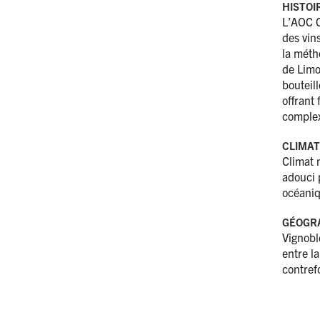
HISTOI
L’AOC 
des vin
la métho
de Limo
bouteill
offrant 
complex
CLIMAT
Climat 
adouci p
océaniq
GÉOGR
Vignobl
entre l
contref