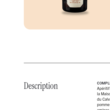
Description
COMPL
Apéritif
la Maiso
du Calv
pomme e
amères