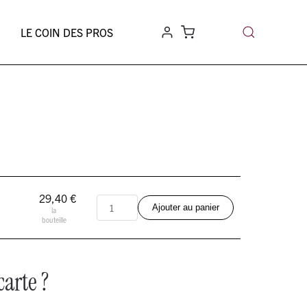
LE COIN DES PROS
29,40 €
quantité
Ajouter au panier
la
de
bouteille
Apéritif
ABC
carte ?