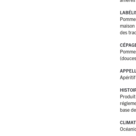
LABÉLI
Pommes 
maison 
des tra
CÉPAG
Pommes 
(douces
APPELL
Apériti
HISTOI
Produit
régleme
base de
CLIMAT
Océani