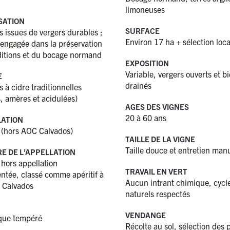
limoneuses
SATION
SURFACE
issues de vergers durables ;
Environ 17 ha + sélection loca
engagée dans la préservation
ditions et du bocage normand
EXPOSITION
Variable, vergers ouverts et b
E
drainés
à cidre traditionnelles
, amères et acidulées)
AGES DES VIGNES
20 à 60 ans
ATION
f (hors AOC Calvados)
TAILLE DE LA VIGNE
Taille douce et entretien man
RE DE L’APPELLATION
 hors appellation
TRAVAIL EN VERT
ntée, classé comme apéritif à
Aucun intrant chimique, cycl
 Calvados
naturels respectés
VENDANGE
que tempéré
Récolte au sol, sélection de