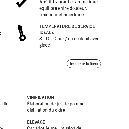
Apéritif vibrant et aromatique,
équilibre entre douceur,
fraîcheur et amertume
TEMPÉRATURE DE SERVICE
IDÉALE
k
8–10 °C pur / en cocktail avec
glace
Imprimer la fiche
VINIFICATION
aille
Élaboration de jus de pomme +
distillation du cidre
ELEVAGE
o-
Calvados jeune, infusion de