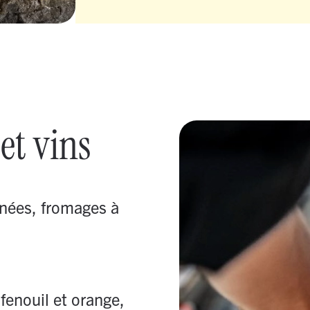
s
et vins
inées, fromages à
enouil et orange,