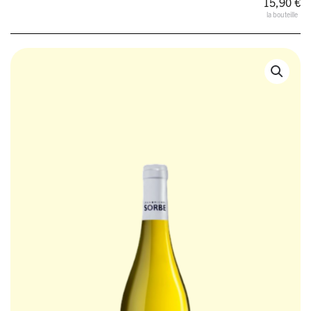
15,90
€
la bouteille