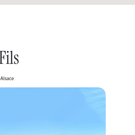
Fils
’Alsace