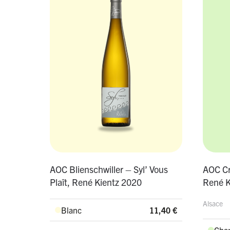
AOC Blienschwiller – Syl’ Vous
AOC Cr
Plaît, René Kientz 2020
René K
Alsace
Blanc
11,40
€