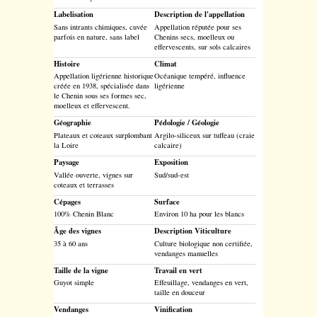
Labelisation
Description de l'appellation
Sans intrants chimiques, cuvée
Appellation réputée pour ses
parfois en nature, sans label
Chenins secs, moelleux ou
effervescents, sur sols calcaires
Histoire
Climat
Appellation ligérienne historique
Océanique tempéré, influence
créée en 1938, spécialisée dans
ligérienne
le Chenin sous ses formes sec,
moelleux et effervescent.
Géographie
Pédologie / Géologie
Plateaux et coteaux surplombant
Argilo-siliceux sur tuffeau (craie
la Loire
calcaire)
Paysage
Exposition
Vallée ouverte, vignes sur
Sud/sud-est
coteaux et terrasses
Cépages
Surface
100% Chenin Blanc
Environ 10 ha pour les blancs
Âge des vignes
Description Viticulture
35 à 60 ans
Culture biologique non certifiée,
vendanges manuelles
Taille de la vigne
Travail en vert
Guyot simple
Effeuillage, vendanges en vert,
taille en douceur
Vendanges
Vinification